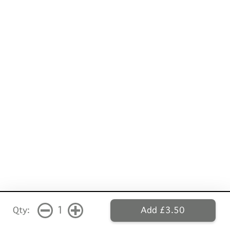
1
Qty:
Add £3.50